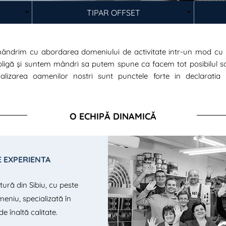
TIPAR OFFSET
mândrim cu abordarea domeniului de activitate intr-un mod cu a
 obligă și suntem mândri sa putem spune ca facem tot posibilul
alizarea oamenilor nostri sunt punctele forte in declaratia 
O ECHIPĂ DINAMICĂ
E EXPERIENTA
tură din Sibiu, cu peste
eniu, specializată în
de înaltă calitate.